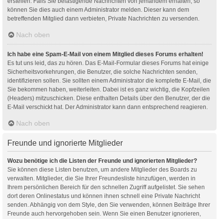
erstellen. Falls Sie belästigende Nachrichten von jemandem erhalten, so
können Sie dies auch einem Administrator melden. Dieser kann dem
betreffenden Mitglied dann verbieten, Private Nachrichten zu versenden.
Nach oben
Ich habe eine Spam-E-Mail von einem Mitglied dieses Forums erhalten!
Es tut uns leid, das zu hören. Das E-Mail-Formular dieses Forums hat einige
Sicherheitsvorkehrungen, die Benutzer, die solche Nachrichten senden,
identifizieren sollen. Sie sollten einem Administrator die komplette E-Mail, die
Sie bekommen haben, weiterleiten. Dabei ist es ganz wichtig, die Kopfzeilen
(Headers) mitzuschicken. Diese enthalten Details über den Benutzer, der die
E-Mail verschickt hat. Der Administrator kann dann entsprechend reagieren.
Nach oben
Freunde und ignorierte Mitglieder
Wozu benötige ich die Listen der Freunde und ignorierten Mitglieder?
Sie können diese Listen benutzen, um andere Mitglieder des Boards zu
verwalten. Mitglieder, die Sie Ihrer Freundesliste hinzufügen, werden in
Ihrem persönlichen Bereich für den schnellen Zugriff aufgelistet. Sie sehen
dort deren Onlinestatus und können ihnen schnell eine Private Nachricht
senden. Abhängig von dem Style, den Sie verwenden, können Beiträge Ihrer
Freunde auch hervorgehoben sein. Wenn Sie einen Benutzer ignorieren,