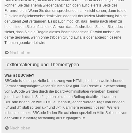
können Sie das Thema wieder ganz nach oben auf die erste Seite des
Forums holen. Wenn Sie den entsprechenden Link nicht sehen, dann ist die
Funktion möglicherweise deaktiviert oder seit der letzten Markierung ist nicht
genügend Zeit vergangen. Es ist auch möglich, das Thema nach oben zu
holen, indem Sie einfach eine Antwort darauf schreiben. Stellen Sie jedoch
sicher, dass Sie die Regeln dieses Boards beachten! Es wird meist nicht
gerne gesehen, wenn ohne triftigen Grund auf alte oder abgeschlossene
Themen geantwortet wird.
Nach oben
Textformatierung und Thementypen
Was ist BBCode?
BBCode ist eine spezielle Umsetzung von HTML, die Ihnen weitreichende
Formatierungsmöglichkeiten für Ihren Text gibt. Die Rechte zur Verwendung
von BBCode werden durch die Board-Administration vergeben, können
jedoch auch durch Sie für jeden einzelnen Beitrag deaktiviert werden.
BBCode ist ähnlich wie HTML aufgebaut, jedoch werden Tags von eckigen
(„[“ und „]“) statt spitzen („<“ und „>“) Klammern eingeschlossen. Weitere
Informationen zu BBCode finden Sie auf einer speziellen Hilfe-Seite, die von
der Seite zur Beitragserstellung aus zugänglich ist.
Nach oben