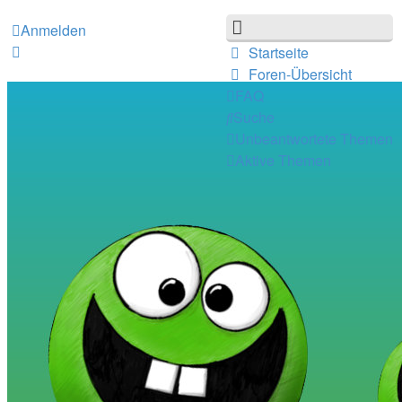
Anmelden
Startseite
Foren-Übersicht
FAQ
Suche
Unbeantwortete Themen
Aktive Themen