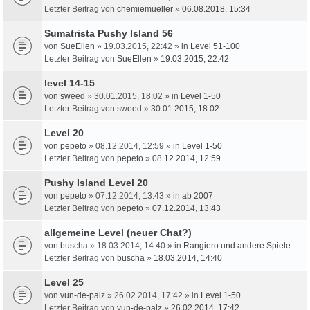
Letzter Beitrag von
chemiemueller
»
06.08.2018, 15:34
Sumatrista Pushy Island 56
von
SueEllen
» 19.03.2015, 22:42 » in
Level 51-100
Letzter Beitrag von
SueEllen
»
19.03.2015, 22:42
level 14-15
von
sweed
» 30.01.2015, 18:02 » in
Level 1-50
Letzter Beitrag von
sweed
»
30.01.2015, 18:02
Level 20
von
pepeto
» 08.12.2014, 12:59 » in
Level 1-50
Letzter Beitrag von
pepeto
»
08.12.2014, 12:59
Pushy Island Level 20
von
pepeto
» 07.12.2014, 13:43 » in
ab 2007
Letzter Beitrag von
pepeto
»
07.12.2014, 13:43
allgemeine Level (neuer Chat?)
von
buscha
» 18.03.2014, 14:40 » in
Rangiero und andere Spiele
Letzter Beitrag von
buscha
»
18.03.2014, 14:40
Level 25
von
vun-de-palz
» 26.02.2014, 17:42 » in
Level 1-50
Letzter Beitrag von
vun-de-palz
»
26.02.2014, 17:42