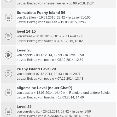
Letzter Beitrag von
chemiemueller
»
06.08.2018, 15:34
Sumatrista Pushy Island 56
von
SueEllen
» 19.03.2015, 22:42 » in
Level 51-100
Letzter Beitrag von
SueEllen
»
19.03.2015, 22:42
level 14-15
von
sweed
» 30.01.2015, 18:02 » in
Level 1-50
Letzter Beitrag von
sweed
»
30.01.2015, 18:02
Level 20
von
pepeto
» 08.12.2014, 12:59 » in
Level 1-50
Letzter Beitrag von
pepeto
»
08.12.2014, 12:59
Pushy Island Level 20
von
pepeto
» 07.12.2014, 13:43 » in
ab 2007
Letzter Beitrag von
pepeto
»
07.12.2014, 13:43
allgemeine Level (neuer Chat?)
von
buscha
» 18.03.2014, 14:40 » in
Rangiero und andere Spiele
Letzter Beitrag von
buscha
»
18.03.2014, 14:40
Level 25
von
vun-de-palz
» 26.02.2014, 17:42 » in
Level 1-50
Letzter Beitrag von
vun-de-palz
»
26.02.2014, 17:42