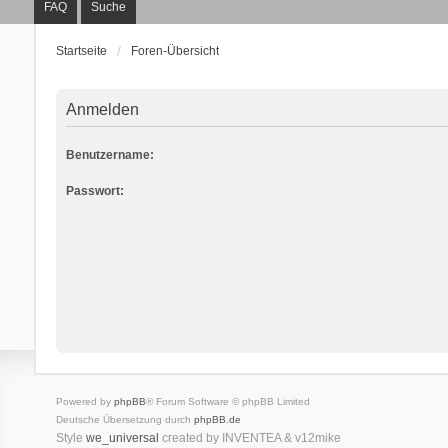
FAQ
Suche
Startseite
Foren-Übersicht
Anmelden
Benutzername:
Passwort:
Powered by
phpBB
® Forum Software © phpBB Limited
Deutsche Übersetzung durch
phpBB.de
Style
we_universal
created by INVENTEA & v12mike