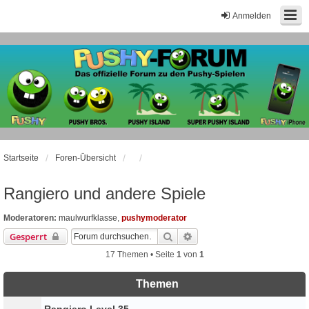
Anmelden
Startseite
Foren-Übersicht
Rangiero und andere Spiele
Moderatoren:
maulwurfklasse
,
pushymoderator
Suche
Erweiterte Suche
Gesperrt
17 Themen • Seite
1
von
1
Themen
Rangiero Level 35