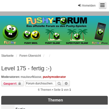
Anmelden
Startseite
Foren-Übersicht
Level 175 - fertig :-)
Moderatoren:
maulwurfklasse
,
pushymoderator
Suche
Erweiterte Suche
Gesperrt
6 Themen • Seite
1
von
1
Themen
Fertig