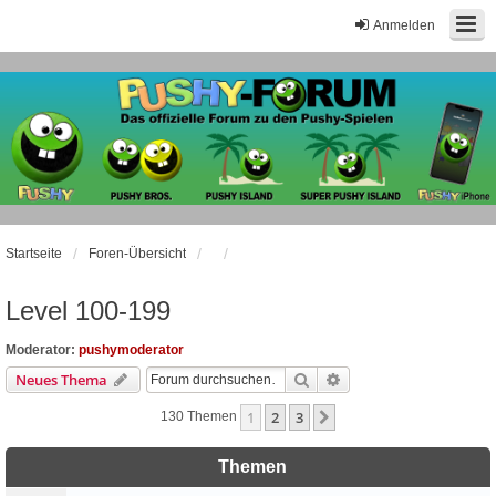
Anmelden
Startseite
Foren-Übersicht
Level 100-199
Moderator:
pushymoderator
Suche
Erweiterte Suche
Neues Thema
1
2
3
Nächste
130 Themen
Themen