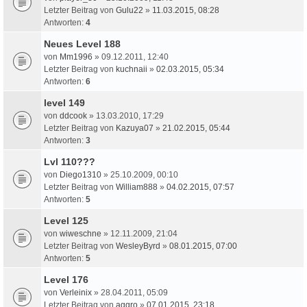
Letzter Beitrag von
Gulu22
»
11.03.2015, 08:28
Antworten:
4
Neues Level 188
von
Mm1996
» 09.12.2011, 12:40
Letzter Beitrag von
kuchnaii
»
02.03.2015, 05:34
Antworten:
6
level 149
von
ddcook
» 13.03.2010, 17:29
Letzter Beitrag von
Kazuya07
»
21.02.2015, 05:44
Antworten:
3
Lvl 110???
von
Diego1310
» 25.10.2009, 00:10
Letzter Beitrag von
William888
»
04.02.2015, 07:57
Antworten:
5
Level 125
von
wiweschne
» 12.11.2009, 21:04
Letzter Beitrag von
WesleyByrd
»
08.01.2015, 07:00
Antworten:
5
Level 176
von
Verleinix
» 28.04.2011, 05:09
Letzter Beitrag von
aggro
»
07.01.2015, 23:18