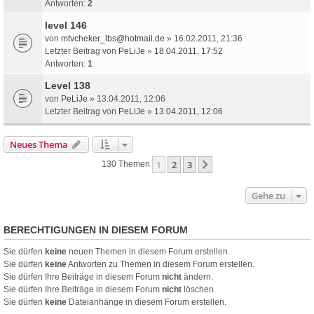
Antworten:
2
level 146
von
mtvcheker_lbs@hotmail.de
» 16.02.2011, 21:36
Letzter Beitrag von
PeLiJe
»
18.04.2011, 17:52
Antworten:
1
Level 138
von
PeLiJe
» 13.04.2011, 12:06
Letzter Beitrag von
PeLiJe
»
13.04.2011, 12:06
Neues Thema
1
2
3
Nächste
130 Themen
Gehe zu
BERECHTIGUNGEN IN DIESEM FORUM
Sie dürfen
keine
neuen Themen in diesem Forum erstellen.
Sie dürfen
keine
Antworten zu Themen in diesem Forum erstellen.
Sie dürfen Ihre Beiträge in diesem Forum
nicht
ändern.
Sie dürfen Ihre Beiträge in diesem Forum
nicht
löschen.
Sie dürfen
keine
Dateianhänge in diesem Forum erstellen.