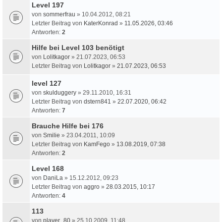
Level 197
von
sommerfrau
» 10.04.2012, 08:21
Letzter Beitrag von
KaterKonrad
»
11.05.2026, 03:46
Antworten:
2
Hilfe bei Level 103 benötigt
von
Lolitkagor
» 21.07.2023, 06:53
Letzter Beitrag von
Lolitkagor
»
21.07.2023, 06:53
level 127
von
skulduggery
» 29.11.2010, 16:31
Letzter Beitrag von
dstern841
»
22.07.2020, 06:42
Antworten:
7
Brauche Hilfe bei 176
von
Smilie
» 23.04.2011, 10:09
Letzter Beitrag von
KamFego
»
13.08.2019, 07:38
Antworten:
2
Level 168
von
DaniLa
» 15.12.2012, 09:23
Letzter Beitrag von
aggro
»
28.03.2015, 10:17
Antworten:
4
113
von
player_80
» 25.10.2009, 11:48