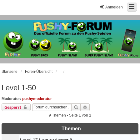
Anmelden
Startseite
Foren-Übersicht
Level 1-50
Moderator:
pushymoderator
Suche
Erweiterte Suche
Gesperrt
9 Themen • Seite
1
von
1
Themen
Level 17 Lernwerkstatt 9