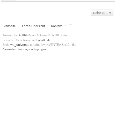
Gehe zu
Startseite
Foren-Übersicht
Kontakt
Powered by
phpBB
® Forum Software © phpBB Limited
Deutsche Übersetzung durch
phpBB.de
Style
we_universal
created by INVENTEA & v12mike
Datenschutz
Nutzungsbedingungen