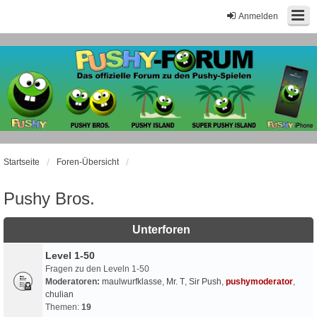
Anmelden
Startseite
Foren-Übersicht
Pushy Bros.
Unterforen
Level 1-50
Fragen zu den Leveln 1-50
Moderatoren:
maulwurfklasse
,
Mr. T
,
Sir Push
,
pushymoderator
,
chulian
Themen:
19