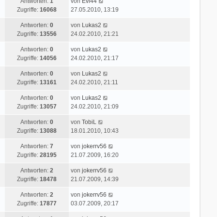
L
Antworten:
1
von
Evi44
z
r
i
a
e
Zugriffe:
16068
27.05.2010, 13:19
t
B
t
g
t
e
e
r
L
Antworten:
0
von
Lukas2
z
r
i
a
e
Zugriffe:
13556
24.02.2010, 21:21
t
B
t
g
t
e
e
r
L
Antworten:
0
von
Lukas2
z
r
i
a
e
Zugriffe:
14056
24.02.2010, 21:17
t
B
t
g
t
e
e
r
L
Antworten:
0
von
Lukas2
z
r
i
a
e
Zugriffe:
13161
24.02.2010, 21:11
t
B
t
g
t
e
e
r
L
Antworten:
0
von
Lukas2
z
r
i
a
e
Zugriffe:
13057
24.02.2010, 21:09
t
B
t
g
t
e
e
r
L
Antworten:
0
von
TobiL
z
r
i
a
e
Zugriffe:
13088
18.01.2010, 10:43
t
B
t
g
t
e
e
r
L
Antworten:
7
von
jokerrv56
z
r
i
a
e
Zugriffe:
28195
21.07.2009, 16:20
t
B
t
g
t
e
e
r
L
Antworten:
2
von
jokerrv56
z
r
i
a
e
Zugriffe:
18478
21.07.2009, 14:39
t
B
t
g
t
e
e
r
L
Antworten:
2
von
jokerrv56
z
r
i
a
e
Zugriffe:
17877
03.07.2009, 20:17
t
B
t
g
t
e
e