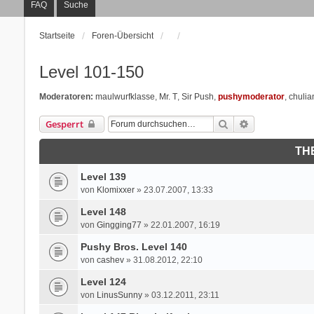
FAQ
Suche
Startseite
Foren-Übersicht
Level 101-150
Moderatoren:
maulwurfklasse
,
Mr. T
,
Sir Push
,
pushymoderator
,
chulia
Suche
Erweiterte Suc
Gesperrt
TH
Level 139
von
Klomixxer
» 23.07.2007, 13:33
Level 148
von
Gingging77
» 22.01.2007, 16:19
Pushy Bros. Level 140
von
cashev
» 31.08.2012, 22:10
Level 124
von
LinusSunny
» 03.12.2011, 23:11