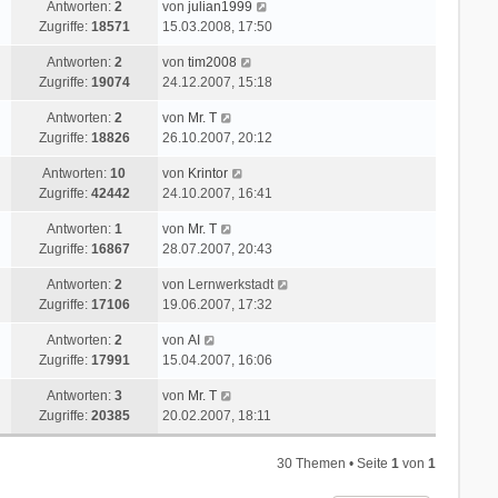
r
L
Antworten:
2
von
julian1999
z
r
i
a
e
Zugriffe:
18571
15.03.2008, 17:50
t
B
t
g
t
e
e
r
L
Antworten:
2
von
tim2008
z
r
i
a
e
Zugriffe:
19074
24.12.2007, 15:18
t
B
t
g
t
e
e
r
L
Antworten:
2
von
Mr. T
z
r
i
a
e
Zugriffe:
18826
26.10.2007, 20:12
t
B
t
g
t
e
e
r
L
Antworten:
10
von
Krintor
z
r
i
a
e
Zugriffe:
42442
24.10.2007, 16:41
t
B
t
g
t
e
e
r
L
Antworten:
1
von
Mr. T
z
r
i
a
e
Zugriffe:
16867
28.07.2007, 20:43
t
B
t
g
t
e
e
r
L
Antworten:
2
von
Lernwerkstadt
z
r
i
a
e
Zugriffe:
17106
19.06.2007, 17:32
t
B
t
g
t
e
e
r
L
Antworten:
2
von
AI
z
r
i
a
e
Zugriffe:
17991
15.04.2007, 16:06
t
B
t
g
t
e
e
r
L
Antworten:
3
von
Mr. T
z
r
i
a
e
Zugriffe:
20385
20.02.2007, 18:11
t
B
t
g
t
e
e
r
z
r
i
30 Themen • Seite
1
von
1
a
t
B
t
g
e