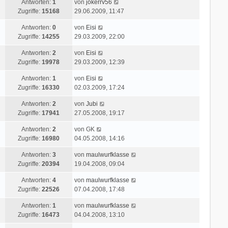
r
L
Antworten:
1
von
jokerrv56
z
r
i
a
e
Zugriffe:
15168
29.06.2009, 11:47
t
B
t
g
t
e
e
r
L
Antworten:
0
von
Eisi
z
r
i
a
e
Zugriffe:
14255
29.03.2009, 22:00
t
B
t
g
t
e
e
r
L
Antworten:
2
von
Eisi
z
r
i
a
e
Zugriffe:
19978
29.03.2009, 12:39
t
B
t
g
t
e
e
r
L
Antworten:
1
von
Eisi
z
r
i
a
e
Zugriffe:
16330
02.03.2009, 17:24
t
B
t
g
t
e
e
r
L
Antworten:
2
von
Jubi
z
r
i
a
e
Zugriffe:
17941
27.05.2008, 19:17
t
B
t
g
t
e
e
r
L
Antworten:
2
von
GK
z
r
i
a
e
Zugriffe:
16980
04.05.2008, 14:16
t
B
t
g
t
e
e
r
L
Antworten:
3
von
maulwurfklasse
z
r
i
a
e
Zugriffe:
20394
19.04.2008, 09:04
t
B
t
g
t
e
e
r
L
Antworten:
4
von
maulwurfklasse
z
r
i
a
e
Zugriffe:
22526
07.04.2008, 17:48
t
B
t
g
t
e
e
r
L
Antworten:
1
von
maulwurfklasse
z
r
i
a
e
Zugriffe:
16473
04.04.2008, 13:10
t
B
t
g
t
e
e