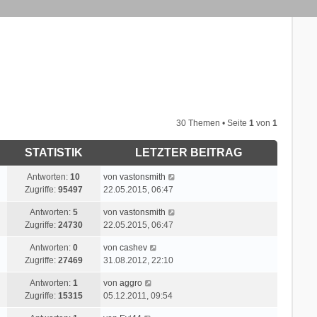
30 Themen • Seite
1
von
1
STATISTIK
LETZTER BEITRAG
L
Antworten:
10
von
vastonsmith
e
Zugriffe:
95497
22.05.2015, 06:47
t
L
Antworten:
5
von
vastonsmith
z
e
Zugriffe:
24730
22.05.2015, 06:47
t
t
e
L
Antworten:
0
von
cashev
z
r
e
Zugriffe:
27469
31.08.2012, 22:10
t
B
t
e
e
L
Antworten:
1
von
aggro
z
r
i
e
Zugriffe:
15315
05.12.2011, 09:54
t
B
t
t
e
e
r