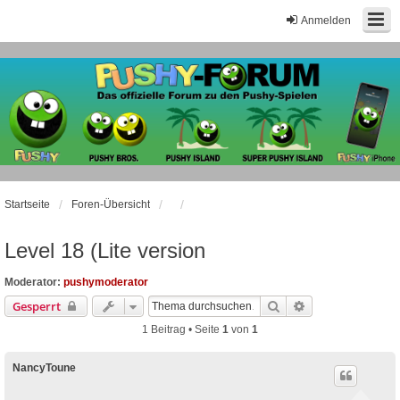
Anmelden
Startseite
Foren-Übersicht
Level 18 (Lite version
Moderator:
pushymoderator
Suche
Erweiterte Suche
Gesperrt
1 Beitrag • Seite
1
von
1
NancyToune