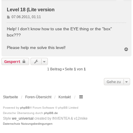
Level 18 (Lite version
B
07.06.2011, 01:11
e
i
Help! I don't know how to use the EYE thing or the "box"
t
box???
r
a
Please help me solve this level!
g
N
a
c
Gesperrt
h
o
1 Beitrag • Seite
1
von
1
b
e
Gehe zu
n
Startseite
Foren-Übersicht
Kontakt
Powered by
phpBB
® Forum Software © phpBB Limited
Deutsche Übersetzung durch
phpBB.de
Style
we_universal
created by INVENTEA & v12mike
Datenschutz
Nutzungsbedingungen