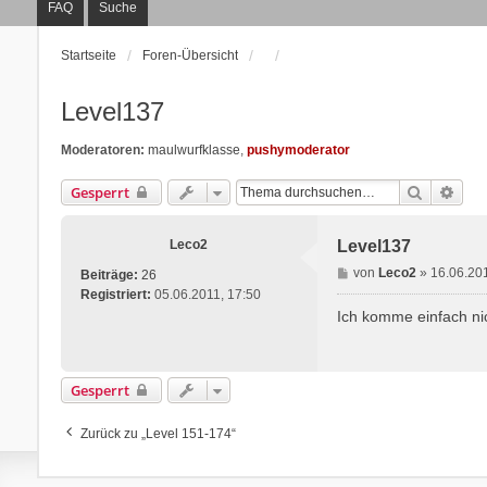
FAQ
Suche
Startseite
Foren-Übersicht
Level137
Moderatoren:
maulwurfklasse
,
pushymoderator
Suche
Erwe
Gesperrt
Leco2
Level137
B
von
Leco2
»
16.06.20
Beiträge:
26
e
Registriert:
05.06.2011, 17:50
i
Ich komme einfach nic
t
r
a
Gesperrt
g
Zurück zu „Level 151-174“