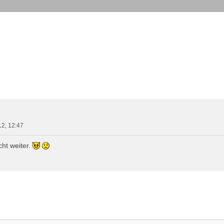
iterte Suche
12, 12:47
ht weiter.