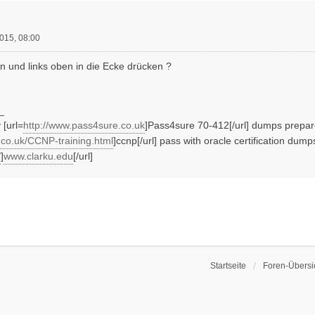
015, 08:00
en und links oben in die Ecke drücken ?
_
 [url=
http://www.pass4sure.co.uk
]Pass4sure 70-412[/url] dumps prepar
.co.uk/CCNP-training.html
]ccnp[/url] pass with oracle certification dump
/
]
www.clarku.edu
[/url]
Startseite
Foren-Übersi