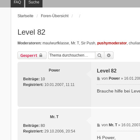
FAQ
Suche
Startseite
Foren-Übersicht
Level 82
Moderatoren:
maulwurfklasse
,
Mr. T
,
Sir Push
,
pushymoderator
,
chulia
Suche
Erweiterte Suc
Gesperrt
Power
Level 82
B
von
Power
»
16.01.20
Beiträge:
10
e
Registriert:
10.01.2007, 11:11
i
Brauche hilfe bei Level 
t
r
a
g
Mr. T
B
von
Mr. T
»
16.01.2007
Beiträge:
80
e
Registriert:
29.10.2006, 20:54
i
Hi Power,