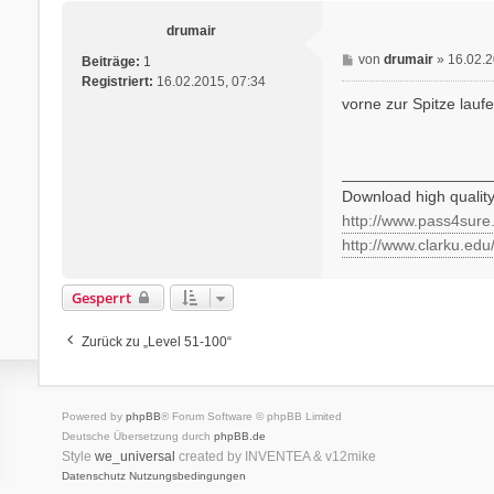
drumair
B
von
drumair
»
16.02.2
Beiträge:
1
e
Registriert:
16.02.2015, 07:34
i
vorne zur Spitze lauf
t
r
a
_________________
g
Download high quality
http://www.pass4sure
http://www.clarku.edu
Gesperrt
Zurück zu „Level 51-100“
Powered by
phpBB
® Forum Software © phpBB Limited
Deutsche Übersetzung durch
phpBB.de
Style
we_universal
created by INVENTEA & v12mike
Datenschutz
Nutzungsbedingungen