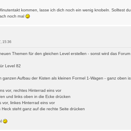
inutentakt kommen, lasse ich dich noch ein wenig knobeln. Solltest d
fach noch mal
, 15:36
neuen Themen für den gleichen Level erstellen - sonst wird das Forum z
für Level 82
 ganzen Aufbau der Kisten als kleinen Formel 1-Wagen - ganz oben ist 
ns vor, rechtes Hinterrad eins vor
ufen und links oben in die Ecke drücken
s vor, linkes Hinterrad eins vor
am Heck steht ganz auf die rechte Seite drücken
el