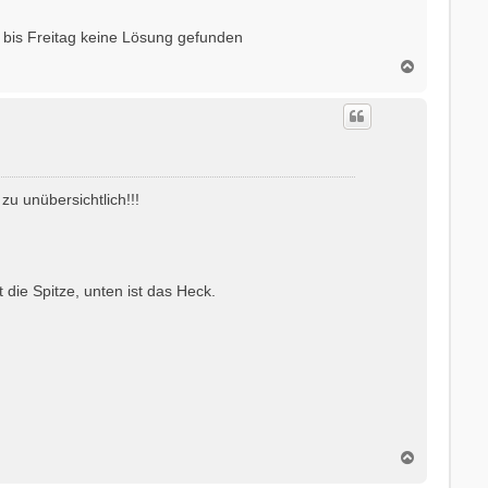
u bis Freitag keine Lösung gefunden
N
a
c
h
o
b
e
n
u unübersichtlich!!!
die Spitze, unten ist das Heck.
N
a