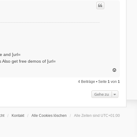
c
h
o
b
e
n
e and [url=
s Also get free demos of [url=
N
a
c
4 Beiträge • Seite
1
von
1
h
o
Gehe zu
b
e
n
cht
Kontakt
Alle Cookies löschen
Alle Zeiten sind
UTC+01:00