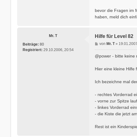
t
r
bevor die Fragen im M
a
haben, meld dich ein
g
Mr. T
Hilfe für Level 82
B
von
Mr. T
»
19.01.2007
Beiträge:
80
e
Registriert:
29.10.2006, 20:54
i
@power - bitte keine 
t
r
Hier eine kleine Hilfe 
a
g
Ich bezeichne mal den
- rechtes Vorderrad ei
- vorne zur Spitze la
- linkes Vorderrad ein
- die Kiste die jetzt 
Rest ist ein Kinderspi