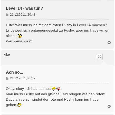
Level 14 - was tun?
B
21.12.2011, 20:48
e
i
Hilfe! Was muss ich mit dem roten Pushy in Level 14 machen?
t
Er bewegt sich entgegengesetzt zu Pushy, aber ins Haus will er
r
nicht...
a
Wer weiss was?
g
N
a
c
h
kiko
o
b
e
n
Ach so...
B
21.12.2011, 21:07
e
i
Okay, okay, ich hab es raus
t
Man muss Pushy auf das gleiche Feld bringen wie den roten!
r
Dadurch verschwindet der rote und Pushy kann ins Haus
a
gehen
g
N
a
c