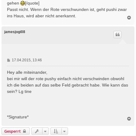
gehen
[/quote]
g
Passt nicht. Wenn der Rote verschwunden ist, geht pushi zwar
ins Haus, wird aber nicht anerkannt.
N
a
c
h
jamesjogi08
o
b
e
n
B
17.04.2015, 13:46
e
i
Hey alle miteinander,
t
bei mir will der rote pushy einfach nicht verschwinden obwohl
r
ich die beiden auf das selbe Feld gebracht habe. Wie kann das
a
sein? Lg tine
g
*Signature*
N
a
c
Gesperrt
h