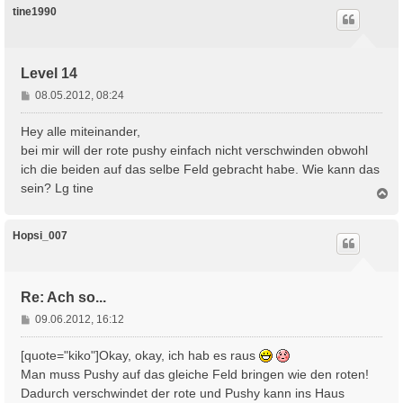
h
tine1990
o
b
e
n
Level 14
B
08.05.2012, 08:24
e
i
Hey alle miteinander,
t
bei mir will der rote pushy einfach nicht verschwinden obwohl
r
ich die beiden auf das selbe Feld gebracht habe. Wie kann das
a
sein? Lg tine
g
N
a
c
h
Hopsi_007
o
b
e
n
Re: Ach so...
B
09.06.2012, 16:12
e
i
[quote="kiko"]Okay, okay, ich hab es raus
t
Man muss Pushy auf das gleiche Feld bringen wie den roten!
r
Dadurch verschwindet der rote und Pushy kann ins Haus
a