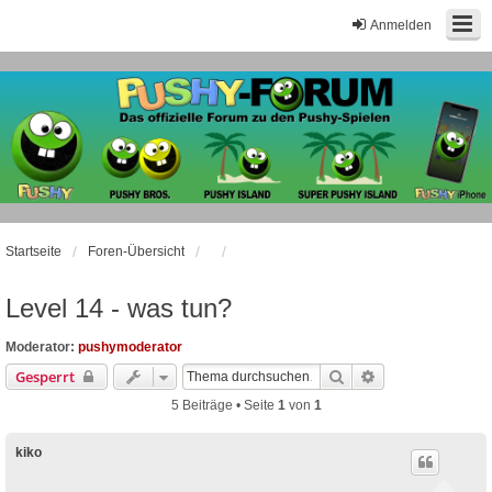
Anmelden
Startseite
Foren-Übersicht
Level 14 - was tun?
Moderator:
pushymoderator
Suche
Erweiterte Suche
Gesperrt
5 Beiträge • Seite
1
von
1
kiko