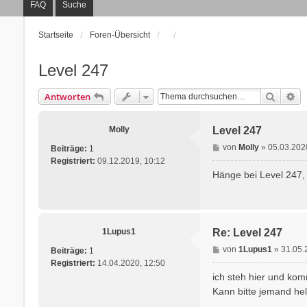
FAQ
Suche
Startseite
Foren-Übersicht
Level 247
Suche
Er
Antworten
Molly
Level 247
B
von
Molly
»
05.03.202
Beiträge:
1
e
Registriert:
09.12.2019, 10:12
i
Hänge bei Level 247, 
t
r
a
g
1Lupus1
Re: Level 247
B
von
1Lupus1
»
31.05.
Beiträge:
1
e
Registriert:
14.04.2020, 12:50
i
ich steh hier und kom
t
Kann bitte jemand he
r