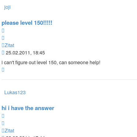
joji
please level 150!!!!!
Zitat
Zitat
Beitrag
25.02.2011, 18:45
i can't figure out level 150, can someone help!
Nach
oben
Lukas123
hi i have the answer
Zitat
Zitat