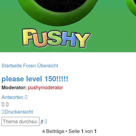
Startseite
Foren-Übersicht
please level 150!!!!!
Moderator:
pushymoderator
Antworten
Druckansicht
Erweiterte
Suche
Suche
4 Beiträge • Seite
1
von
1