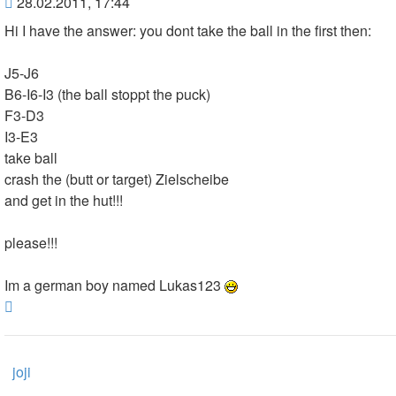
Beitrag
28.02.2011, 17:44
Hi I have the answer: you dont take the ball in the first then:
J5-J6
B6-I6-I3 (the ball stoppt the puck)
F3-D3
I3-E3
take ball
crash the (butt or target) Zielscheibe
and get in the hut!!!
please!!!
Im a german boy named Lukas123
Nach
oben
joji