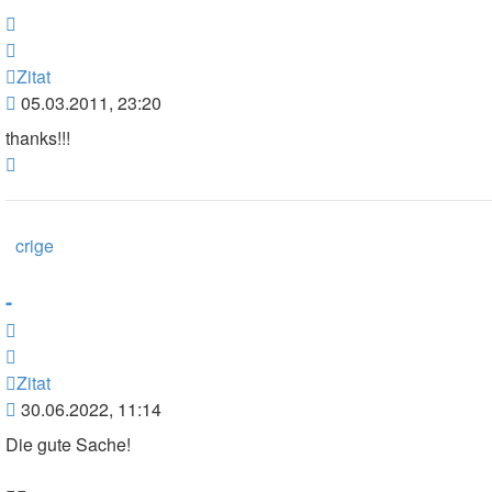
Zitat
Zitat
Beitrag
05.03.2011, 23:20
thanks!!!
Nach
oben
crige
-
Zitat
Zitat
Beitrag
30.06.2022, 11:14
Die gute Sache!