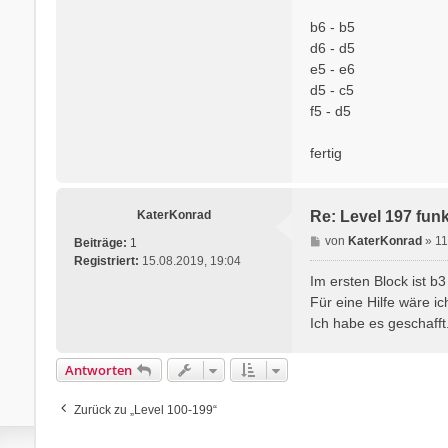
b6 - b5
d6 - d5
e5 - e6
d5 - c5
f5 - d5
fertig
KaterKonrad
Re: Level 197 funkt
B
von
KaterKonrad
»
11
Beiträge:
1
e
Registriert:
15.08.2019, 19:04
i
Im ersten Block ist b3
t
Für eine Hilfe wäre ic
r
Ich habe es geschafft
a
g
Antworten
Zurück zu „Level 100-199“