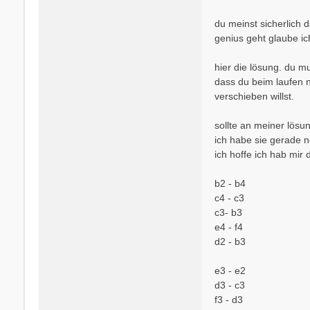
t
r
du meinst sicherlich 
a
genius geht glaube ich
g
hier die lösung. du m
dass du beim laufen ni
verschieben willst.
sollte an meiner lösun
ich habe sie gerade n
ich hoffe ich hab mir 
b2 - b4
c4 - c3
c3- b3
e4 - f4
d2 - b3
e3 - e2
d3 - c3
f3 - d3