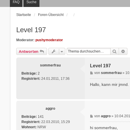
FAQ
Suche
Startseite
Foren-Übersicht
Level 197
Moderator:
pushymoderator
Suche
Er
Antworten
sommerfrau
Level 197
B
von
sommerfrau
»
10
Beiträge:
2
e
Registriert:
24.01.2011, 17:36
i
Hallo, kann mir jmnd
t
r
a
g
aggro
B
von
aggro
»
10.04.201
Beiträge:
141
e
Registriert:
22.03.2010, 15:29
i
Wohnort:
NRW
hi sommerfrau,