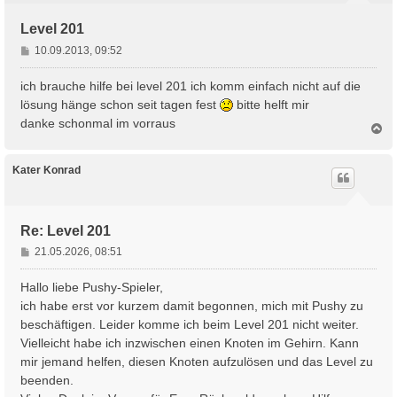
Level 201
B
10.09.2013, 09:52
e
i
ich brauche hilfe bei level 201 ich komm einfach nicht auf die
t
lösung hänge schon seit tagen fest
bitte helft mir
r
danke schonmal im vorraus
N
a
a
g
c
h
Kater Konrad
o
b
e
n
Re: Level 201
B
21.05.2026, 08:51
e
i
Hallo liebe Pushy-Spieler,
t
ich habe erst vor kurzem damit begonnen, mich mit Pushy zu
r
beschäftigen. Leider komme ich beim Level 201 nicht weiter.
a
Vielleicht habe ich inzwischen einen Knoten im Gehirn. Kann
g
mir jemand helfen, diesen Knoten aufzulösen und das Level zu
beenden.