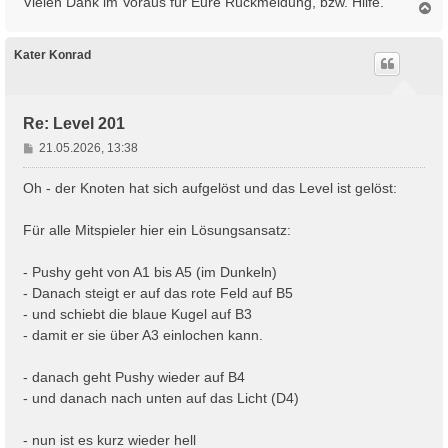
Vielen Dank im Voraus für Eure Rückmeldung, bzw. Hilfe.
N
a
c
h
Kater Konrad
o
b
e
n
Re: Level 201
B
21.05.2026, 13:38
e
i
Oh - der Knoten hat sich aufgelöst und das Level ist gelöst:
t
r
Für alle Mitspieler hier ein Lösungsansatz:
a
g
- Pushy geht von A1 bis A5 (im Dunkeln)
- Danach steigt er auf das rote Feld auf B5
- und schiebt die blaue Kugel auf B3
- damit er sie über A3 einlochen kann.
- danach geht Pushy wieder auf B4
- und danach nach unten auf das Licht (D4)
- nun ist es kurz wieder hell