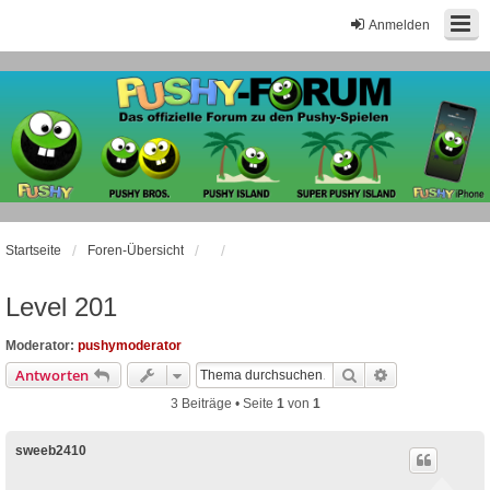
Anmelden
Startseite
Foren-Übersicht
Level 201
Moderator:
pushymoderator
Suche
Erweiterte Suc
Antworten
3 Beiträge • Seite
1
von
1
sweeb2410